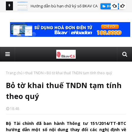
Hướng dẫn bù hạn chữ ký số BKAV CA
BKAV CA
giam
Hướ
eH
Trang chủ
thuế TNDN
Bỏ tờ khai thuế TNDN tạm tính theo quý
Bỏ tờ khai thuế TNDN tạm tính
theo quý
18:48
Bộ Tài chính đã ban hành Thông tư 151/2014/TT-BTC
hướng dẫn một số nội dung thay đổi các nghị định về