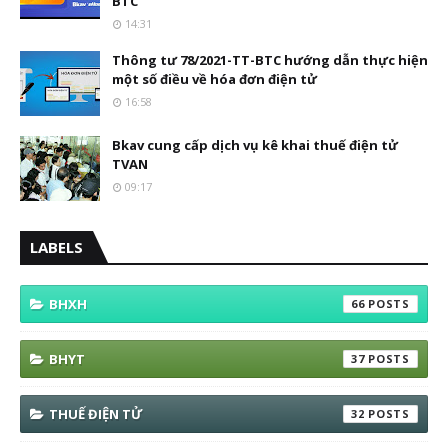
BTC
14:31
Thông tư 78/2021-TT-BTC hướng dẫn thực hiện
một số điều về hóa đơn điện tử
16:58
Bkav cung cấp dịch vụ kê khai thuế điện tử
TVAN
09:17
LABELS
BHXH
66
BHYT
37
THUẾ ĐIỆN TỬ
32