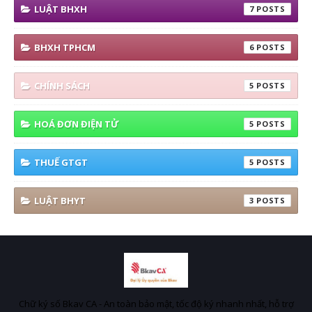
LUẬT BHXH
7
BHXH TPHCM
6
CHÍNH SÁCH
5
HOÁ ĐƠN ĐIỆN TỬ
5
THUẾ GTGT
5
LUẬT BHYT
3
Chữ ký số Bkav CA - An toàn bảo mật, tốc độ ký nhanh nhất, hỗ trợ