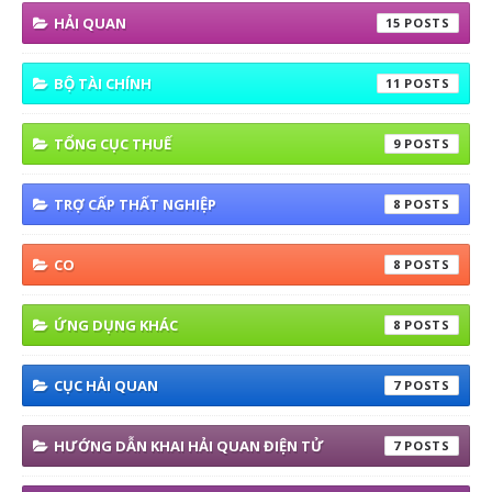
HẢI QUAN
15
BỘ TÀI CHÍNH
11
TỔNG CỤC THUẾ
9
TRỢ CẤP THẤT NGHIỆP
8
CO
8
ỨNG DỤNG KHÁC
8
CỤC HẢI QUAN
7
HƯỚNG DẪN KHAI HẢI QUAN ĐIỆN TỬ
7