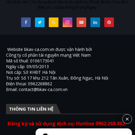
tốt nhất 24/7. Sử dụng được tất cả các dịch vụ (Thuế, BHXH, Hóa đơn
điện tử…) Giao Hàng Trong Ngày.
Website bkav-ca.com.vn được vận hành bởi
Công ty cổ phần tài nguyên mạng Việt Nam
Mã số thuế: 0106173041
Ngày cấp: 09/05/2013
Nơi cấp: Sở KHĐT Hà Nội
Trụ sở: Số 17 khu 212 Tân Xuân, Đông Ngạc, Hà Nội
Điện thoại: 0962268862
Email: contact@bkav-ca.com.vn
THÔNG TIN LIÊN HỆ
Đăng ký và sử dụng dịch vụ: Hotline 0962.268.862.