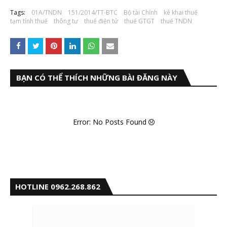
Tags:
01A/TNDN
151/2014/TT-BTC
Bộ tài Chính
kê khai thuế
tạm tính thuế
thông tư
thuế điện tử
thuế GTGT
thuế TNDN
BẠN CÓ THỂ THÍCH NHỮNG BÀI ĐĂNG NÀY
Error: No Posts Found
HOTLINE 0962.268.862