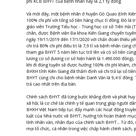
phí KCB BHYT của bệnh nhân này là 2,1 tỷ đồng.
Và mới đây, một bệnh nhân ở huyện Gò Quao (tỉnh Kiê
100% chi phí với tổng số tiền hàng chục tỉ đồng. Đó là
giáo viên Trường Tiểu học - Trung học cơ sở Tiên Hải (
chân, được Bệnh viện Đa khoa Kiên Giang chuyển tuyến 
ngày 19/11/2019 đến 17/1/2020 với chẩn đoán thiếu yếu t
chi trả 80% chi phí điều trị là 7,9 tỉ và bệnh nhân cùng
tham gia BHYT 5 năm liên tục trở lên và có số tiền cùn
lương cơ sở (lương cơ sở hiện hành là 1.490.000 đồng)
khi đi đúng tuyến sẽ được hưởng 100% chi phí khám, 
BHXH tỉnh Kiên Giang đã thẩm định và chi trả lại số ti
BHYT cùng chi cho bệnh nhân Danh Văn là 9,4 tỉ đồng.
trả cao nhất trên địa bàn.
Chính sách BHYT đã từng bước khẳng định và phát huy v
xã hội; là cơ chế tài chính y tế quan trọng giúp người d
BHXH Việt Nam tiếp tục đẩy mạnh các hoạt động truyền
luật của Nhà nước về BHYT, hướng tới hoàn thành mục 
tính nhân văn, nhân đạo của chính sách BHYT... Từ đó, 
mọi tổ chức, cá nhân trong việc chấp hành chính sách,