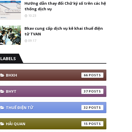
Hướng dẫn thay đổi Chữ ký số trên các hệ
thống dịch vụ
10:23
Bkav cung cấp dịch vụ kê khai thuế điện
tử TVAN
09:17
LABELS
BHXH
66
BHYT
37
THUẾ ĐIỆN TỬ
32
HẢI QUAN
15