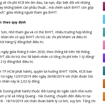
ề chi phí KCB khi ốm đau, tai nạn, đặc biệt đối với những
hay những bệnh cần phẫu thuật... mà chính sách BHYT còn góp
á rách" giữa những người tham gia BHYT.
m theo quy định
ơn, nhờ tham gia và có thẻ BHYT, nhiều trường hợp không
khăn khi có quỹ BHYT chi trả các chi phí khám và điều trị
ới hàng tỷ đồng/đợt điều trị.
n ngày giữa tháng 6 năm 2020, theo thống kê trên Hệ thống
 đã chi trả cho 58 bệnh nhân có tổng chi phí trên 1 tỷ đồng/
 2 tỷ đồng/đợt điều trị.
 TP.HCM phát hành), quyền lợi hưởng BHYT 100%, KCB ban
Rẫy từ ngày 12/07/2019 đến ngày 26/08/2019 với chẩn đoán Sốc
 nhân này là 2,02 tỷ đồng.
 Dương phát hành) thuộc đối tượng do ngân sách nhà nước
m y tế xã Hồng Quang - Hải Dương, chuyển đến điều trị tại
8 - 18/10/2019 với chẩn đoán bệnh lý cơ tim, suy tim. Tổng chi