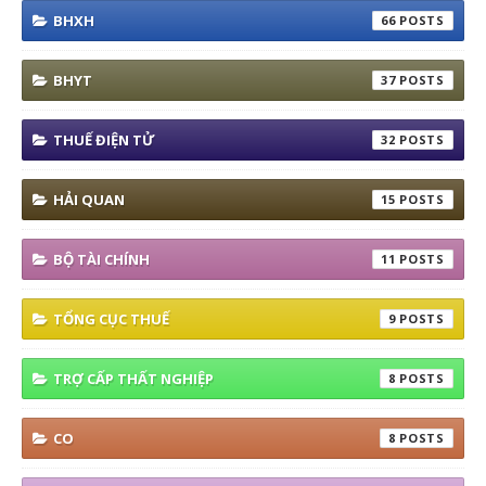
BHXH
66
BHYT
37
THUẾ ĐIỆN TỬ
32
HẢI QUAN
15
BỘ TÀI CHÍNH
11
TỔNG CỤC THUẾ
9
TRỢ CẤP THẤT NGHIỆP
8
CO
8