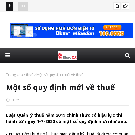
số điều về
Nghị định 123/2020/NĐ-CP quy định chi tiết về hóa đơn chứng
Hà 
CHỨNG TỪ ĐIỆN TỬ
từ
BH
Trang chủ
thuế
Một số quy định mới về thuế
Một số quy định mới về thuế
11:35
Luật Quản lý thuế năm 2019 chính thức có hiệu lực thi
hành từ ngày 1-7-2020 có một số quy định mới như sau:
- Người nộp thuế phải thực hiện đăng ký thuế và được cơ quan