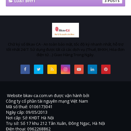
LUẬT BHYT
3
Chữ ký số Bkav CA - An toàn bảo mật, tốc độ ký nhanh nhất, hỗ trợ
tốt nhất 24/7. Sử dụng được tất cả các dịch vụ (Thuế, BHXH, Hóa đơn
điện tử…) Giao Hàng Trong Ngày.
Website bkav-ca.com.vn được vận hành bởi
Công ty cổ phần tài nguyên mạng Việt Nam
Mã số thuế: 0106173041
Ngày cấp: 09/05/2013
Nơi cấp: Sở KHĐT Hà Nội
Trụ sở: Số 17 khu 212 Tân Xuân, Đông Ngạc, Hà Nội
Điện thoại: 0962268862