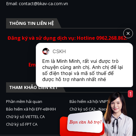
Email: contact@bkav-ca.com.vn
THÔNG TIN LIÊN HỆ
Đăng ký và sử dụng dịch vụ: Hotline 0962.268.862.
Hỗ trợ kỹ thuật: 19001854.
CSKH
Em là Minh Minh, rất vui được trò 
Email: contact@bkav-ca.com.vn
chuyện cùng anh chị. Anh chị để lại 
số điện thoại và mã số thuế để 
được hỗ trợ nhanh nhất nhé  
THAM KHẢO LIÊN KẾT
1
Phần mềm hải quan
Bảo hiểm xã hội VNPT BHXH
Bảo hiểm xã hội EFY-eBHXH
Chữ ký số CA2 - Nacencomm
Chữ ký số VIETTEL CA
Chữ ký số VNPT CA
Chữ ký số FPT CA