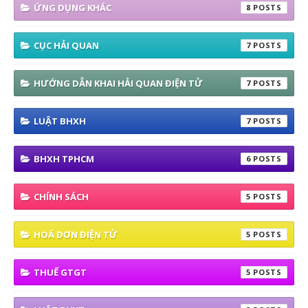
ỨNG DỤNG KHÁC
8
CỤC HẢI QUAN
7
HƯỚNG DẪN KHAI HẢI QUAN ĐIỆN TỬ
7
LUẬT BHXH
7
BHXH TPHCM
6
CHÍNH SÁCH
5
HOÁ ĐƠN ĐIỆN TỬ
5
THUẾ GTGT
5