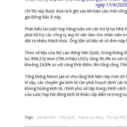
ngày 11/4/2020
Chỉ thị này được đưa ra ít giờ sau khi báo cáo mới côn
gia Đông Bắc Á này.
Phát biểu tại cuộc họp hằng tuần với các trợ lý tại N
phải hỗ trợ các công ty duy trì việc làm cho nhân viên
đặt ra nhiều thách thức. Ông dẫn số liệu về số đơn nộp
Theo số liệu của Bộ Lao động Hàn Quốc, trong tháng Ba,
lục 898,2 tỷ won (736,4 triệu USD), tăng 40,4% so với c
khoảng 24,8% so với cùng thời điểm, lên tổng cộng 156
Tổng thống Moon Jae-in cho rằng thể hiện này mới chỉ l
Vì vậy, các chuyên gia kinh tế cần phải hoạch định các 
khủng hoảng kinh tế, chính phủ sẽ tập trung chính sách
của cuộc họp hội đồng kinh tế khẩn cấp diễn ra trong tuầ
Tags:
Giữ việc làm
Hàn Quốc
Người lao động
Trợ cấp thất