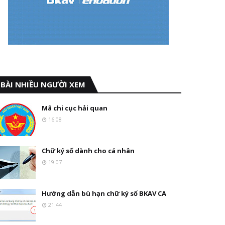
BÀI NHIỀU NGƯỜI XEM
Mã chi cục hải quan
16:08
Chữ ký số dành cho cá nhân
19:07
Hướng dẫn bù hạn chữ ký số BKAV CA
21:44