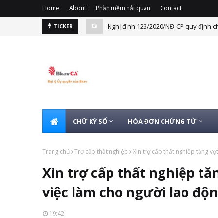
Home
About
Phần mềm hải quan
Contact
Nghị định 123/2020/NĐ-CP quy định ch
TICKER
CHỮ KÝ SỐ
HÓA ĐƠN CHỨNG TỪ
Trang chủ
Trợ cấp thất nghiệp
Xin trợ cấp thất nghiệp tăng vọ
Xin trợ cấp thất nghiệp tă
việc làm cho người lao độ
19:42