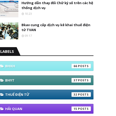
Hướng dẫn thay đổi Chữ ký số trên các hệ
thống dịch vụ
10:23
Bkav cung cấp dịch vụ kê khai thuế điện
tử TVAN
09:17
LABELS
BHXH
66
BHYT
37
THUẾ ĐIỆN TỬ
32
HẢI QUAN
15