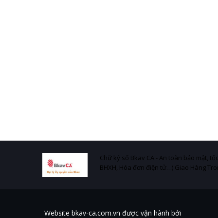
Chữ ký số Bkav CA - An toàn bảo mật, tốc
BHXH, Hóa đơn điện tử…) Giao Hàng Tro
Website bkav-ca.com.vn được vận hành bởi