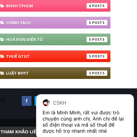
BHXH TPHCM
6
CHÍNH SÁCH
5
HOÁ ĐƠN ĐIỆN TỬ
5
THUẾ GTGT
5
LUẬT BHYT
3
uế,
CSKH
Em là Minh Minh, rất vui được trò 
chuyện cùng anh chị. Anh chị để lại 
số điện thoại và mã số thuế để 
được hỗ trợ nhanh nhất nhé  
THAM KHẢO LIÊN KẾT