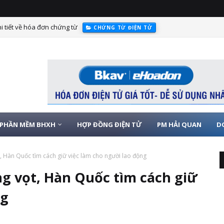
i tiết về hóa đơn chứng từ
CHỨNG TỪ ĐIỆN TỬ
PHẦN MỀM BHXH
HỢP ĐỒNG ĐIỆN TỬ
PM HẢI QUAN
D
t, Hàn Quốc tìm cách giữ việc làm cho người lao động
ng vọt, Hàn Quốc tìm cách giữ
ng