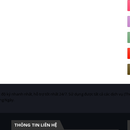
 độ ký nhanh nhất, hỗ trợ tốt nhất 24/7. Sử dụng được tất cả các dịch vụ (Th
ng Ngày.
THÔNG TIN LIÊN HỆ