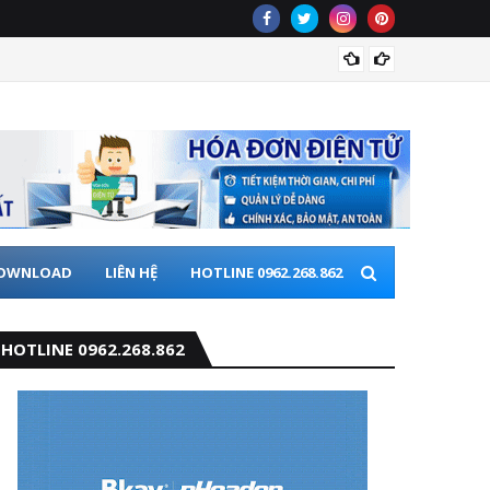
Hà Nội
OWNLOAD
LIÊN HỆ
HOTLINE 0962.268.862
HOTLINE 0962.268.862