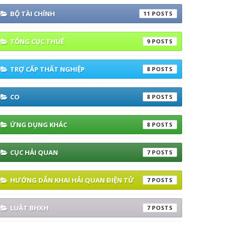
BỘ TÀI CHÍNH
11
TỔNG CỤC THUẾ
9
TRỢ CẤP THẤT NGHIỆP
8
CO
8
ỨNG DỤNG KHÁC
8
CỤC HẢI QUAN
7
HƯỚNG DẪN KHAI HẢI QUAN ĐIỆN TỬ
7
LUẬT BHXH
7