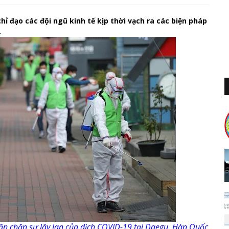
 đạo các đội ngũ kinh tế kịp thời vạch ra các biện pháp
.
n chặn sự lây lan của dịch COVID-19 tại Daegu, Hàn Quốc