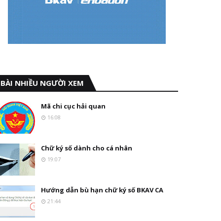
BÀI NHIỀU NGƯỜI XEM
Mã chi cục hải quan
16:08
Chữ ký số dành cho cá nhân
19:07
Hướng dẫn bù hạn chữ ký số BKAV CA
21:44