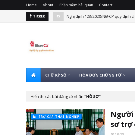
Home
About
Phần mềm hải quan
Contact
Nghị định 123/2020/NĐ-CP quy định ch
TICKER
CHỮ KÝ SỐ
HÓA ĐƠN CHỨNG TỪ
Hiển thị các bài đăng có nhãn
HỒ SƠ
Người 
TRỢ CẤP THẤT NGHIỆP
sơ trợ
19:28