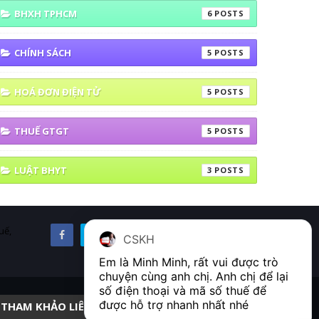
BHXH TPHCM
6
CHÍNH SÁCH
5
HOÁ ĐƠN ĐIỆN TỬ
5
THUẾ GTGT
5
LUẬT BHYT
3
uế,
CSKH
Em là Minh Minh, rất vui được trò 
chuyện cùng anh chị. Anh chị để lại 
số điện thoại và mã số thuế để 
được hỗ trợ nhanh nhất nhé  
THAM KHẢO LIÊN KẾT