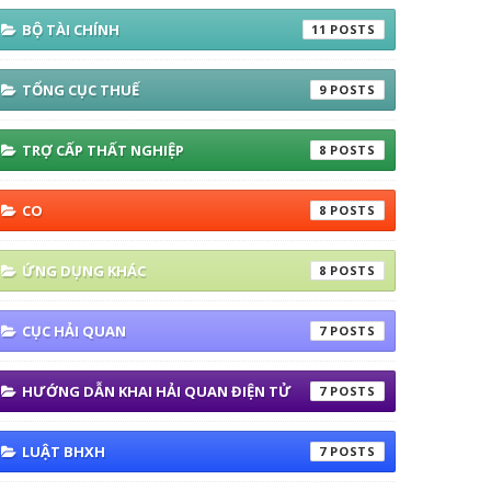
BỘ TÀI CHÍNH
11
TỔNG CỤC THUẾ
9
TRỢ CẤP THẤT NGHIỆP
8
CO
8
ỨNG DỤNG KHÁC
8
CỤC HẢI QUAN
7
HƯỚNG DẪN KHAI HẢI QUAN ĐIỆN TỬ
7
LUẬT BHXH
7