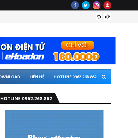
Hà Nội
OWNLOAD
LIÊN HỆ
HOTLINE 0962.268.862
HOTLINE 0962.268.862