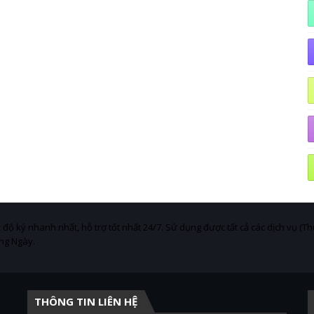
 độ ký nhanh nhất, hỗ trợ tốt nhất 24/7. Sử dụng được tất cả các dịch vụ (Th
ng Ngày.
THÔNG TIN LIÊN HỆ