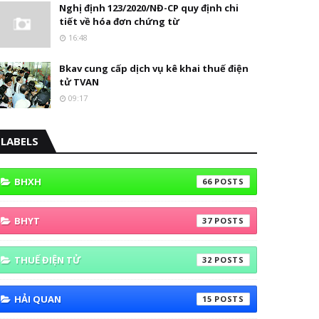
Nghị định 123/2020/NĐ-CP quy định chi
tiết về hóa đơn chứng từ
16:48
Bkav cung cấp dịch vụ kê khai thuế điện
tử TVAN
09:17
LABELS
BHXH
66
BHYT
37
THUẾ ĐIỆN TỬ
32
HẢI QUAN
15