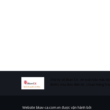
Chữ ký số Bkav CA - An toàn bảo mật, tốc
BHXH, Hóa đơn điện tử…) Giao Hàng Tro
Website bkav-ca.com.vn được vận hành bởi