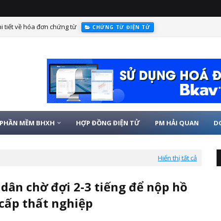
i tiết về hóa đơn chứng từ
CHỨNG TỪ ĐIỆN TỬ
PHẦN MỀM BHXH
HỢP ĐỒNG ĐIỆN TỬ
PM HẢI QUAN
D
Hiển thị tất cả
dân chờ đợi 2-3 tiếng để nộp hồ
 cấp thất nghiệp