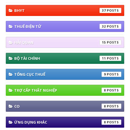
BHYT
37
THUẾ ĐIỆN TỬ
32
HẢI QUAN
15
BỘ TÀI CHÍNH
11
TỔNG CỤC THUẾ
9
TRỢ CẤP THẤT NGHIỆP
8
CO
8
ỨNG DỤNG KHÁC
8