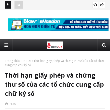
số điều về
Nghị định 123/2020/NĐ-CP quy định chi tiết về hóa đơn chứng
Hà 
CHỨNG TỪ ĐIỆN TỬ
từ
BH
Trang chủ
Tin Tức
Thời hạn giấy phép và chứng thư số của các tổ chức
cung cấp chữ ký số
Thời hạn giấy phép và chứng
thư số của các tổ chức cung cấp
chữ ký số
14:30