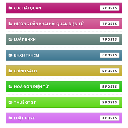
CỤC HẢI QUAN
7
HƯỚNG DẪN KHAI HẢI QUAN ĐIỆN TỬ
7
LUẬT BHXH
7
BHXH TPHCM
6
CHÍNH SÁCH
5
HOÁ ĐƠN ĐIỆN TỬ
5
THUẾ GTGT
5
LUẬT BHYT
3