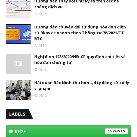
Hướng dẫn thay đổi Chữ ký số trên các hệ
thống dịch vụ
10:23
Hướng dẫn chuyển đổi sử dụng hóa đơn điện
tử Bkav eHoadon theo Thông tư 78/2021/TT-
BTC
14:31
Nghị định 123/2020/NĐ-CP quy định chi tiết về
hóa đơn chứng từ
16:48
Hải quan Bắc Ninh thu hơn 4,4 tỷ đồng từ xử lý
vi phạm
14:18
LABELS
BHXH
66