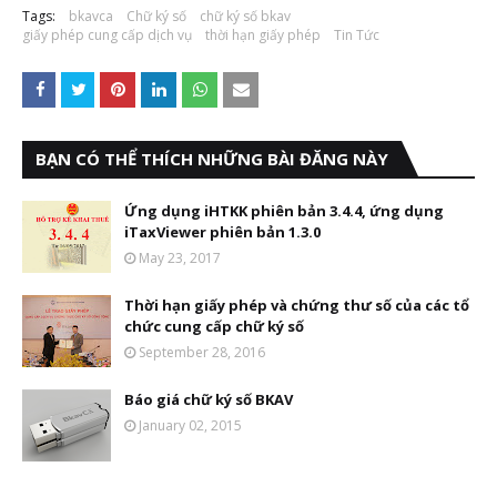
Tags:
bkavca
Chữ ký số
chữ ký số bkav
giấy phép cung cấp dịch vụ
thời hạn giấy phép
Tin Tức
BẠN CÓ THỂ THÍCH NHỮNG BÀI ĐĂNG NÀY
Ứng dụng iHTKK phiên bản 3.4.4, ứng dụng
iTaxViewer phiên bản 1.3.0
May 23, 2017
Thời hạn giấy phép và chứng thư số của các tổ
chức cung cấp chữ ký số
September 28, 2016
Báo giá chữ ký số BKAV
January 02, 2015