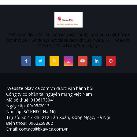
Chữ ký số Bkav CA - An toàn bảo mật, tốc độ ký nhanh nhất, hỗ trợ
tốt nhất 24/7. Sử dụng được tất cả các dịch vụ (Thuế, BHXH, Hóa đơn
điện tử…) Giao Hàng Trong Ngày.
Website bkav-ca.com.vn được vận hành bởi
Công ty cổ phần tài nguyên mạng Việt Nam
Mã số thuế: 0106173041
Ngày cấp: 09/05/2013
Nơi cấp: Sở KHĐT Hà Nội
Trụ sở: Số 17 khu 212 Tân Xuân, Đông Ngạc, Hà Nội
Điện thoại: 0962268862
Email: contact@bkav-ca.com.vn