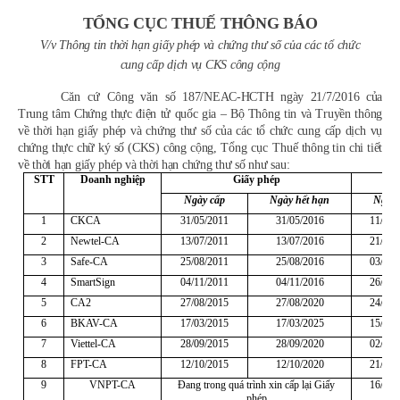
TỔNG CỤC THUẾ THÔNG BÁO
V/v Thông tin thời hạn giấy phép và chứng thư số của các tổ chức
cung cấp dịch vụ CKS công cộng
Căn cứ Công văn
số 187/NEAC-HCTH ngày 21/7/2016 của
Trung tâm Chứng thực điện tử quốc gia – Bộ Thông tin và Truyền thông
về thời hạn giấy phép và chứng thư số của các tổ chức cung cấp dịch vụ
chứng thực chữ ký số (CKS) công cộng,
Tổng cục Thuế
thông tin chi tiết
về thời hạn giấy phép và thời hạn chứng thư số như sau:
STT
Doanh nghiệp
Giấy phép
Ngày cấp
Ngày hết hạn
Ngày 
1
CKCA
31/05/2011
31/05/2016
11/11/
2
Newtel-CA
13/07/2011
13/07/2016
21/11/
3
Safe-CA
25/08/2011
25/08/2016
03/10/
4
SmartSign
04/11/2011
04/11/2016
26/11/
5
CA2
27/08/2015
27/08/2020
24/09/
6
BKAV-CA
17/03/2015
17/03/2025
15/05/
7
Viettel-CA
28/09/2015
28/09/2020
02/10/
8
FPT-CA
12/10/2015
12/10/2020
21/10/
9
VNPT-CA
Đang trong quá trình xin cấp lại Giấy
16/12/
phép