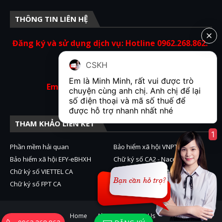
THÔNG TIN LIÊN HỆ
Đăng ký và sử dụng dịch vụ: Hotline 0962.268.862.
Hỗ trợ kỹ thuật: 19001854.
CSKH
Em là Minh Minh, rất vui được trò 
Email: contact@bkav-ca.com.vn
chuyện cùng anh chị. Anh chị để lại 
số điện thoại và mã số thuế để 
được hỗ trợ nhanh nhất nhé  
THAM KHẢO LIÊN KẾT
1
Phần mềm hải quan
Bảo hiểm xã hội VNPT BHXH
Bảo hiểm xã hội EFY-eBHXH
Chữ ký số CA2 - Nacencomm
Chữ ký số VIETTEL CA
Chữ ký số VNPT CA
Chữ ký số FPT CA
Home
About
Contact Us