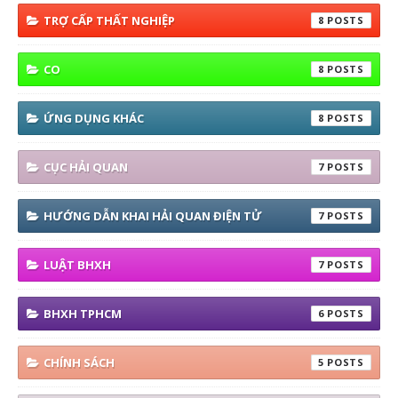
TRỢ CẤP THẤT NGHIỆP
8
CO
8
ỨNG DỤNG KHÁC
8
CỤC HẢI QUAN
7
HƯỚNG DẪN KHAI HẢI QUAN ĐIỆN TỬ
7
LUẬT BHXH
7
BHXH TPHCM
6
CHÍNH SÁCH
5