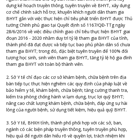
dựng kế hoạch truyền thông, tuyên truyền về BHYT, xây dựng
cơ chế chính sách hỗ trợ, khuyến khích người dân tham gia
BHYT gắn với việc thực hiện chỉ tiêu phát triển BHYT được Thủ
tướng Chính phủ giao tại Quyết định số 1167/QĐ-TTg ngày
28/6/2016 về việc điều chỉnh giao chỉ tiêu thực hiện BHYT giai
đoạn 2016 - 2020 nhằm duy trì tỷ lệ tham gia BHYT của tỉnh,
thành phố đã đạt được và tiếp tục bao phủ phần dân số chưa
tham gia BHYT; trong đó, đặc biệt tuyên truyền để 100% đối
tượng học sinh, sinh viên tham gia BHYT, tăng tỷ lệ hộ gia đình
tham gia BHYT với toàn bộ thành viên.
2. Sở Y tế chỉ đạo các cơ sở khám bệnh, chữa bệnh trên địa
bàn tiếp tục thực hiện nghiêm các quy định của pháp luật về
bảo hiểm y tế, khám bệnh, chữa bệnh; tăng cường thanh tra,
kiểm tra phòng chống hành vi lạm dụng, trục lợi quỹ BHYT;
nâng cao chất lượng khám bệnh, chữa bệnh, đáp ứng sự hài
lòng của người bệnh, sử dụng tiết kiệm, hiệu quả quỹ BHYT.
3. Sở Y tế, BHXH tỉnh, thành phố phối hợp với các sở, ban,
ngành có các biện pháp truyền thông, tuyên truyền phù hợp,
hiệu quả để người dân hiểu rõ về quyền lợi, trách nhiệm khi