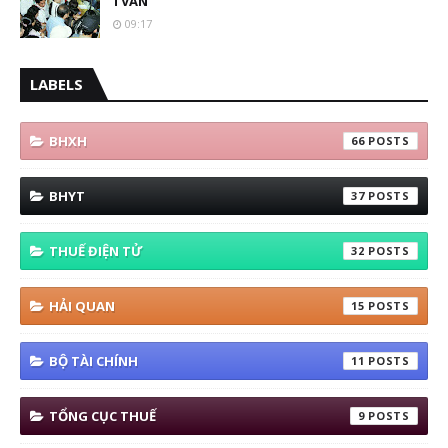
TVAN
09:17
LABELS
BHXH
66
BHYT
37
THUẾ ĐIỆN TỬ
32
HẢI QUAN
15
BỘ TÀI CHÍNH
11
TỔNG CỤC THUẾ
9