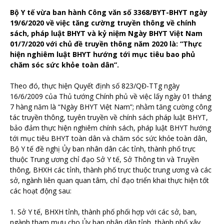
Bộ Y tế vừa ban hành Công văn số 3368/BYT-BHYT ngày
19/6/2020 về việc tăng cường truyền thông về chính
sách, pháp luật BHYT và kỷ niệm Ngày BHYT Việt Nam
01/7/2020 với chủ đề truyền thông năm 2020 là: “Thực
hiện nghiêm luật BHYT hướng tới mục tiêu bao phủ
chăm sóc sức khỏe toàn dân”.
Theo đó, thực hiện Quyết định số 823/QĐ-TTg ngày
16/6/2009 của Thủ tướng Chính phủ về việc lấy ngày 01 tháng
7 hàng năm là “Ngày BHYT Việt Nam”; nhằm tăng cường công
tác truyền thông, tuyên truyền về chính sách pháp luật BHYT,
bảo đảm thực hiện nghiêm chính sách, pháp luật BHYT hướng
tới mục tiêu BHYT toàn dân và chăm sóc sức khỏe toàn dân,
Bộ Y tế đề nghị Ủy ban nhân dân các tỉnh, thành phố trực
thuộc Trung ương chỉ đạo Sở Y tế, Sở Thông tin và Truyền
thông, BHXH các tỉnh, thành phố trực thuộc trung ương và các
sở, ngành liên quan quan tâm, chỉ đạo triển khai thực hiện tốt
các hoạt động sau:
1. Sở Y tế, BHXH tỉnh, thành phố phối hợp với các sở, ban,
ngành tham mưu cho Ủy ban nhân dân tỉnh, thành phố xây