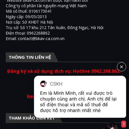
Website bkav-ca.com.vn được vận hành bởi
Công ty cổ phần tài nguyên mạng Việt Nam
Mã số thuế: 0106173041
Ngày cấp: 09/05/2013
Nơi cấp: Sở KHĐT Hà Nội
Trụ sở: Số 17 khu 212 Tân Xuân, Đông Ngạc, Hà Nội
Điện thoại: 0962268862
Email: contact@bkav-ca.com.vn
THÔNG TIN LIÊN HỆ
Đăng ký và sử dụng dịch vụ: Hotline 0962.268.862.
Hỗ trợ kỹ thuật: 19001854.
CSKH
Em là Minh Minh, rất vui được trò 
Email: contact@bkav-ca.com.vn
chuyện cùng anh chị. Anh chị để lại 
số điện thoại và mã số thuế để 
được hỗ trợ nhanh nhất nhé  
THAM KHẢO LIÊN KẾT
1