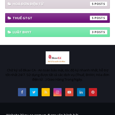
HOÁ ĐƠN ĐIỆN TỬ
5
THUẾ GTGT
5
LUẬT BHYT
3
Chữ ký số Bkav CA - An toàn bảo mật, tốc độ ký nhanh nhất, hỗ trợ
tốt nhất 24/7. Sử dụng được tất cả các dịch vụ (Thuế, BHXH, Hóa đơn
điện tử…) Giao Hàng Trong Ngày.