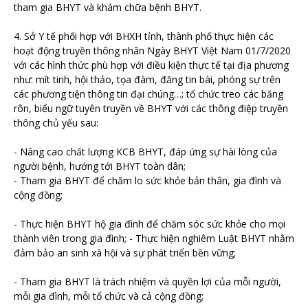
tham gia BHYT và khám chữa bệnh BHYT.
4. Sở Y tế phối hợp với BHXH tỉnh, thành phố thực hiện các
hoạt động truyền thông nhân Ngày BHYT Việt Nam 01/7/2020
với các hình thức phù hợp với điều kiện thực tế tại địa phương
như: mít tinh, hội thảo, tọa đàm, đăng tin bài, phóng sự trên
các phương tiện thông tin đại chúng…; tổ chức treo các băng
rôn, biểu ngữ tuyên truyền về BHYT với các thông điệp truyền
thông chủ yếu sau:
- Nâng cao chất lượng KCB BHYT, đáp ứng sự hài lòng của
người bệnh, hướng tới BHYT toàn dân;
- Tham gia BHYT để chăm lo sức khỏe bản thân, gia đình và
cộng đồng;
- Thực hiện BHYT hộ gia đình để chăm sóc sức khỏe cho mọi
thành viên trong gia đình; - Thực hiện nghiêm Luật BHYT nhằm
đảm bảo an sinh xã hội và sự phát triển bền vững;
- Tham gia BHYT là trách nhiệm và quyền lợi của mỗi người,
mỗi gia đình, mỗi tổ chức và cả cộng đồng;