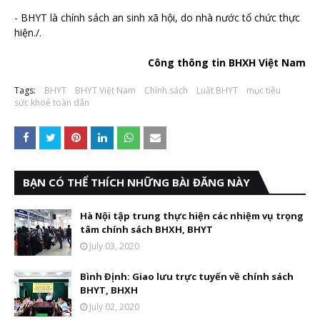
- BHYT là chính sách an sinh xã hội, do nhà nước tổ chức thực
hiện./.
Công thông tin BHXH Việt Nam
Tags:
BHYT
BHYT Việt Nam
Chính sách
Luật BHYT
mục tiêu
sức khoẻ toàn dân
BẠN CÓ THỂ THÍCH NHỮNG BÀI ĐĂNG NÀY
Hà Nội tập trung thực hiện các nhiệm vụ trọng
tâm chính sách BHXH, BHYT
July 03, 2020
Bình Định: Giao lưu trực tuyến về chính sách
BHYT, BHXH
July 02, 2020