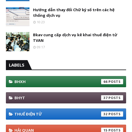
Hướng dẫn thay đổi Chữ ký số trên các hệ
thống dịch vụ
10:23
Bkav cung cấp dịch vụ kê khai thuế điện tử
TVAN
09:17
LABELS
BHXH
66
BHYT
37
THUẾ ĐIỆN TỬ
32
HẢI QUAN
15