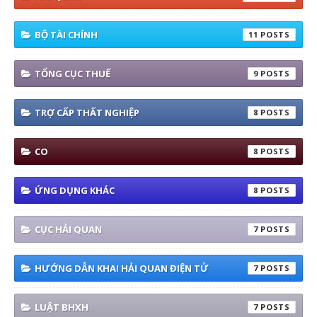
BỘ TÀI CHÍNH
11
TỔNG CỤC THUẾ
9
TRỢ CẤP THẤT NGHIỆP
8
CO
8
ỨNG DỤNG KHÁC
8
CỤC HẢI QUAN
7
HƯỚNG DẪN KHAI HẢI QUAN ĐIỆN TỬ
7
LUẬT BHXH
7