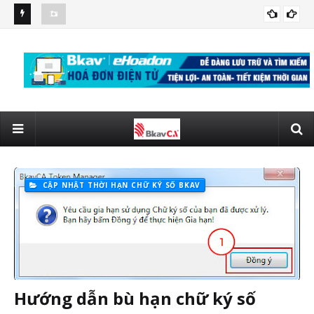
số điều về
Nghị định 123/2020/NĐ-CP quy định chi tiết về hóa đơn chứng
Hà 
CHỨNG TỪ ĐIỆN TỬ
từ
BH
CẬP NHẬT THỜI HẠN CHỮ KÝ SỐ BKAV
Hướng dẫn bù hạn chữ ký số