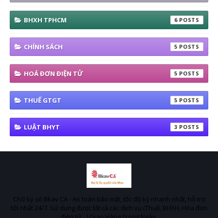
BHXH TPHCM
6
CHÍNH SÁCH
5
HOÁ ĐƠN ĐIỆN TỬ
5
THUẾ GTGT
5
LUẬT BHYT
3
Chữ ký số Bkav CA - An toàn bảo mật, tốc độ ký nhanh nhất, hỗ trợ
tốt nhất 24/7. Sử dụng được tất cả các dịch vụ (Thuế, BHXH, Hóa đơn
điện tử…) Giao Hàng Trong Ngày.